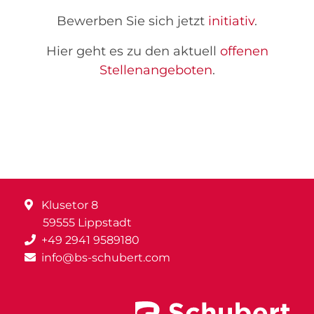
Bewerben Sie sich jetzt
initiativ
.
Hier geht es zu den aktuell
offenen
Stellenangeboten
.
Klusetor 8
59555 Lippstadt
+49 2941 9589180
info@bs-schubert.com