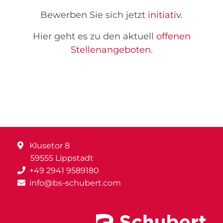
Bewerben Sie sich jetzt
initiativ
.
Hier geht es zu den aktuell
offenen
Stellenangeboten
.
Klusetor 8
59555 Lippstadt
+49 2941 9589180
info@bs-schubert.com