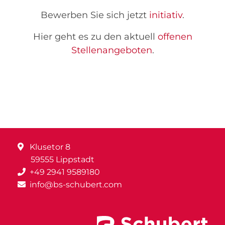
Bewerben Sie sich jetzt
initiativ
.
Hier geht es zu den aktuell
offenen
Stellenangeboten
.
Klusetor 8
59555 Lippstadt
+49 2941 9589180
info@bs-schubert.com