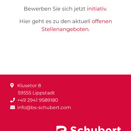
Bewerben Sie sich jetzt
initiativ
.
Hier geht es zu den aktuell
offenen
Stellenangeboten
.
Klusetor 8
59555 Lippstadt
+49 2941 9589180
info@bs-schubert.com