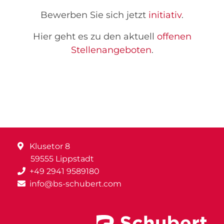
Bewerben Sie sich jetzt
initiativ
.
Hier geht es zu den aktuell
offenen
Stellenangeboten
.
Klusetor 8
59555 Lippstadt
+49 2941 9589180
info@bs-schubert.com